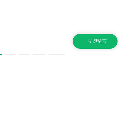
，极高的整机效率保证了产品的
造工艺，改进的电池工艺与精选的封
。此系列产品可以6台机器直接
装材料使得EverExceed组件拥有良好
并联运行。 功率范围：
的PID抗性；另外，组件采用了电流分
VA~500KVA 工作方式：三进三
档工艺，从而有效降低了因失配造成
出，双变换在线工作1
功率损失，实现系统输出功率最大
化。1
立即留言
7
8
>>
末页