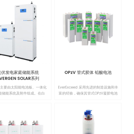
光伏发电家庭储能系统
OPzV 管式胶体 铅酸电池
VERGEN SOLAR系列
统主要由太阳能电池板、⼀体化
EverExceed 采用先进的制造设施和丰
能储能系统及附件组成。在⽩
富的经验，确保其管式OPzV凝胶电池
当有阳光时，太阳能电池板可以
具有可靠的性能、安全性、卓越的电
阳能转化为电能，并将其储存在
池寿命和价值。每个电芯都经过100%
中，同时为负载供电。电池在夜
的工厂测试。EverExceed 管式OPzV
⾬天或阴天为负载供电，提供⻓
电池可用于浮充或深循环（1500次
电源备份。其中的EverGEN系
80%）服务，在20℃使用环境下的设
能系统是⼀个集逆变器、⾼品质
计寿命为20年。EverExceed 管式