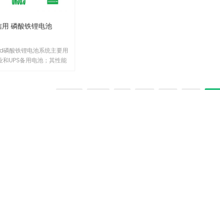
机房、分布式能源、电网储能等需要
保性
高电压平台电池的应用场景。1
节能性
信用 磷酸铁锂电池
10K
ceed磷酸铁锂电池系统主要用
业和UPS备用电池；其性能
备用锂离子电池组电信标准
的要求，采用柔性塑料薄膜
硬质包装的磷酸铁锂电池结
首页
<<
1
...
4
5
6
可满足通信备用电池对电信
高的要求。 EV48XX-T系
共有
8
页
锂电池系统是一款针对通信
计的备电型产品，配备高性
S对电芯进行有效管理，与传
比具有更广泛的性能及可靠
性。1