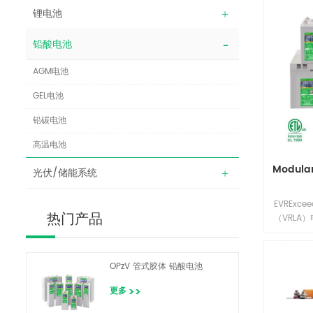
锂电池
铅酸电池
AGM电池
GEL电池
铅碳电池
高温电池
Modul
光伏/储能系统
EVREx
（VRLA
热门产品
MTSOs
开关设备
份电源需
OPzV 管式胶体 铅酸电池
AGM吸
焊接/环氧
更多
安全性、