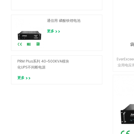
通信用 磷酸铁锂电池
更多
袋
EverEx
PRM Plus系列 40~500KVA模块
业用电应
化UPS不间断电源
决方案。
范围内运
更多
击和振动
这确保了在
使用寿命