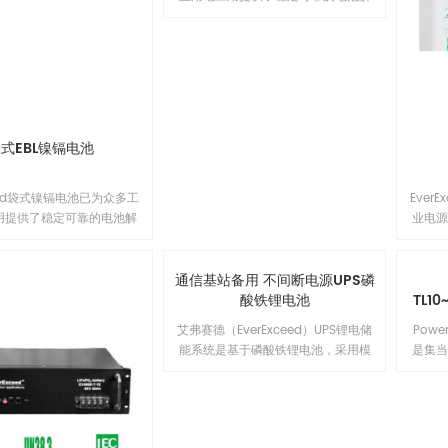
升了各层级的安全与防火性能。我们
磷酸
决方案。我们的电池可在各种的温度
不仅追求产品的安全性，还注重美观
体的
范围内运行，能够抵御电气滥用、冲
性，让您的使用体验既安心又愉悦。1
式设
击和振动，并且只需进行基本维护。
这确保了在长达 20 年或更长时间的
使用寿命期间，总拥有成本（TCO）
较低。
式EBL镍镉电池
ceed袋式镍镉电池已为众多工
Ever
用提供了稳定可靠的电池解
业电
我们的电池可在广泛的温度
方案。
行，能够抵御电气滥用、冲
作，
，并且只需进行基本维护。
通信基站备用 不间断电源UPS磷
只需要
长达 20 年或更长时间的
酸铁锂电池
以持续
TL1
期间，总拥有成本（TCO）
的总
艾弗赛德（EverExceed）UPS锂电储
Powe
较低。
能系统是基于磷酸铁锂电池，采用模
是集
块串联设计的储能系统。通过可靠的
高端
BMS系统和高性能均衡技术，整个系
列产
统具备配置灵活，可靠性高等特点。
能。
产品广泛应用于UPS电源系统、数据
入电