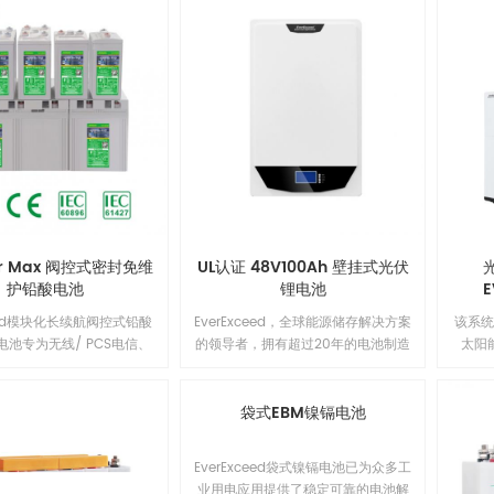
ar Max 阀控式密封免维
UL认证 48V100Ah 壁挂式光伏
护铅酸电池
锂电池
E
ceed模块化长续航阀控式铅酸
EverExceed，全球能源储存解决方案
该系
）电池专为无线/ PCS电信、
的领导者，拥有超过20年的电池制造
太阳
、公共事业单位、公用设施、
经验。我们致力于提供更安全、更智
天，
和控制应用的长时间备用备
能、更简单的锂电池储能系统和太阳
将太
求而设计。我们的先进技术
能系统。全新壁挂式太阳能电池系
袋式EBM镍镉电池
电池
收电解液技术结合厚正极板和
统，采用独特的屏蔽外观设计，选用
间或
双端子密封确保可靠性能、
顶级品质电芯，并全部采用阻燃材
时间的
EverExceed袋式镍镉电池已为众多工
卓越的电池寿命和价值。1
料，内部散热结构经过优化设计，提
列储
业用电应用提供了稳定可靠的电池解