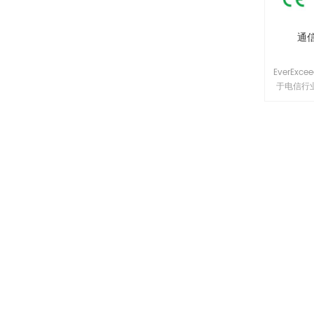
通
EverEx
于电信行
符合电信
技术报告
或铝合金
构包装，
部门越来越
列磷酸铁
应用而设
能的BM
统电池相