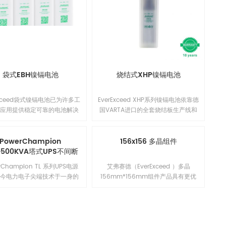
铁锂电池、监控模块和配电于⼀
OPzV电池在20°C下可存放长达2年也
完整储能系统，采⽤创新的堆叠
无需补充电。1
计，可节省50%以上的安装时
间，更易于扩展。1
袋式EBH镍镉电池
烧结式XHP镍镉电池
Exceed袋式镍镉电池已为许多工
EverExceed XHP系列镍镉电池依靠德
源应用提供稳定可靠的电池解决
国VARTA进口的全套烧结板生产线和
 我们的电池可在各种温度下工
技术，具有超高放电率能力，广泛用
可防止电气滥用，冲击和振动，
于内燃机车，铁路，UPS系统，
进行基本维护。 这确保了在可
PowerChampion
AGV，轻型发动机的起动功率,卡车,列
156x156 多晶组件
20年或更长时间的生命周期内
0~500KVA塔式UPS不间断
车，直流柜，配电柜，民用航空和飞
体拥有成本（TCO）较低。
电源
机等。
rChampion TL 系列UPS电源
艾弗赛德（EverExceed ）多晶
当今电力电子尖端技术于一身的
156mm*156mm组件产品具有更优
电源产品。创新的设计使得此系
异的低辐照性能，更低的年功率衰
品拥有无与伦比的可靠性与高性
减，并提升了组件在系统端长期的可
极高的输入功率因数和极低的输
靠性能。多晶156mm*156mm组
流畸变率保证了产品的绿色和环
件，具有出众的电池技术和领先的制