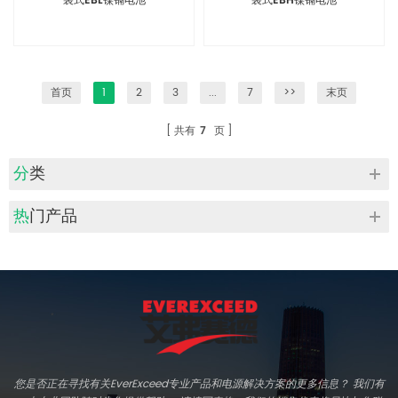
袋式EBL镍镉电池
袋式EBH镍镉电池
首页
1
2
3
...
7
>>
末页
共有
7
页
分类
热门产品
您是否正在寻找有关EverExceed专业产品和电源解决方案的更多信息？ 我们有