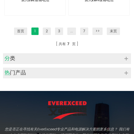
袋式EBL镍镉电池
袋式EBH镍镉电池
首页
1
2
3
...
7
>>
末页
共有
7
页
分类
热门产品
您是否正在寻找有关EverExceed专业产品和电源解决方案的更多信息？ 我们有