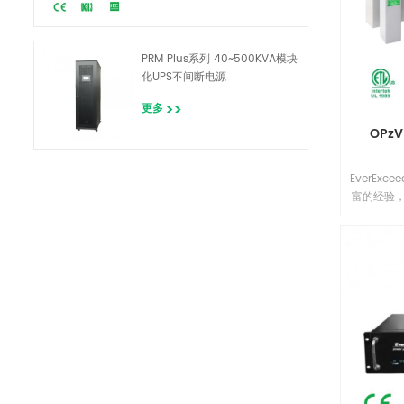
PRM Plus系列 40~500KVA模块
化UPS不间断电源
更多
OPz
EverEx
富的经验，
具有可靠
池寿命和价
的工厂测试。
电池可用
80%）服
计寿命为2
OPzV电