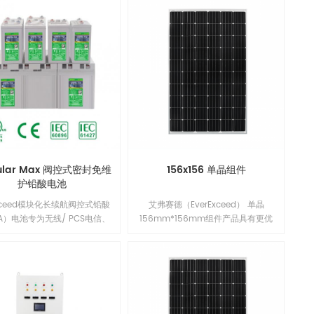
ular Max 阀控式密封免维
156x156 单晶组件
护铅酸电池
Exceed模块化长续航阀控式铅酸
艾弗赛德（EverExceed） 单晶
LA）电池专为无线/ PCS电信、
156mm*156mm组件产品具有更优
Os、公共事业单位、公用设施、
异的低辐照性能，更低的年功率衰
设备和控制应用的长时间备用备
减，并提升了组件在系统端长期的可
源需求而设计。我们的先进技术
靠性能。单晶156mm*156mm组
吸收电解液技术结合厚正极板和
件，具有出众的电池技术和领先的制
环氧双端子密封确保可靠性能、
造工艺，改进的电池工艺与精选的封
性、卓越的电池寿命和价值。1
装材料使得EverExceed组件拥有良好