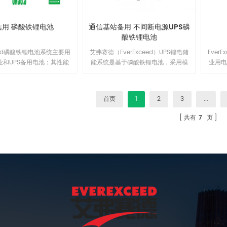
电机
直流
版本
信用 磷酸铁锂电池
通信基站备用 不间断电源UPS磷
一个
酸铁锂电池
ceed磷酸铁锂电池系统主要用
艾弗赛德（EverExceed）UPS锂电储
Ever
业和UPS备用电池；其性能
能系统是基于磷酸铁锂电池，采用模
业用
备用锂离子电池组电信标准
块串联设计的储能系统。通过可靠的
决方
的要求，采用柔性塑料薄膜
BMS系统和高性能均衡技术，整个系
范围
硬质包装的磷酸铁锂电池结
统具备配置灵活，可靠性高等特点。
击和
首页
1
2
3
...
可满足通信备用电池对电信
产品广泛应用于UPS电源系统、数据
这确保
高的要求。 EV48XX-T系
机房、分布式能源、电网储能等需要
使用寿
共有
7
页
锂电池系统是一款针对通信
高电压平台电池的应用场景。1
计的备电型产品，配备高性
S对电芯进行有效管理，与传
比具有更广泛的性能及可靠
性。1