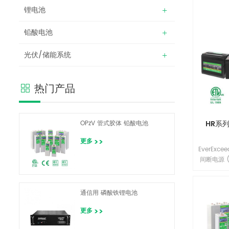
锂电池
铅酸电池
光伏/储能系统
热门产品
HR系
OPzV 管式胶体 铅酸电池
更多
EverExc
间断电源 
备、电信
用的应用
的开发团
通信用 磷酸铁锂电池
精密组件
结合，为
更多
益