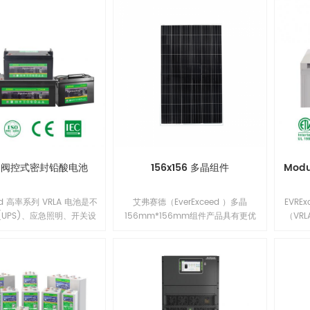
列阀控式密封铅酸电池
156x156 多晶组件
Mod
eed 高率系列 VRLA 电池是不
艾弗赛德（EverExceed ）多晶
EVR
(UPS)、应急照明、开关设
156mm*156mm组件产品具有更优
（VR
及其他需要高率应急电池备
异的低辐照性能，更低的年功率衰
MTS
的理想电源解决方案。我们
减，并提升了组件在系统端长期的可
开关
队将市场需求与设计优化、
靠性能。多晶156mm*156mm组
份电
选择和最先进的制造工艺相
件，具有出众的电池技术和领先的制
AGM
当今的应用生产最具成本效
造工艺，改进的电池工艺与精选的封
焊接/
的电池解决方案。1
装材料使得EverExceed组件拥有良好
安全