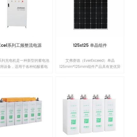
的PID抗性；另外，组件采用了电流分
档工艺，从而有效降低了因失配造成
功率损失，实现系统输出功率最大
化。1
Xcel系列工频整流电源
125x125 单晶组件
el系列充电机是一种新型的蓄电池
艾弗赛德（EverExceed）单晶
专用设备，适用于各种铅酸蓄电
125mm*125mm组件产品具有更优异
性蓄电池的充电。 本充电机采
的低辐照性能，更低的年功率衰减，
固的相控整流技术，最高功率可
并提升了组件在系统端长期的可靠性
0kW。充电控制器采用32位工业
能。单晶125mm*125mm电池片面积
性能微处理器，高度数字化军工
小，可组串成多个不同功率的组件，
设计，此设备的重要部件变压器
让客户得到更多合适的选择。组件组
强度漆包线，耐高温达到H级绝
件具有出众的电池技术和领先的制造
级，功率部件采用铝型材和大功
工艺，改进的电池工艺与精选的封装
式可控硅原件。产品性能优越，
材料使得EverExceed组件拥有良好的
定可靠。 uXcel系列充电机具
PID抗性；另外，组件采用了电流分档
流，恒压，恒压限流，恒流限压
工艺，从而有效降低了因失配造成功
电功能，它不仅可以用作电池充
率损失，实现系统输出功率最大化。1