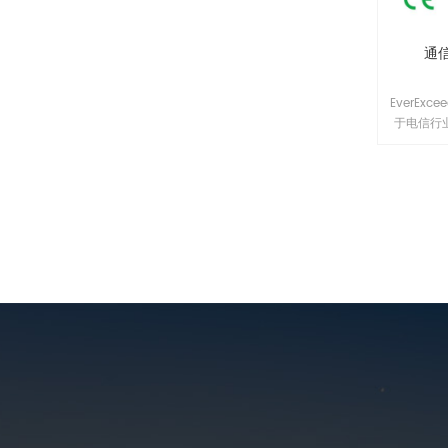
通
EverEx
于电信行
符合电信
技术报告
或铝合金
构包装，
部门越来越
列磷酸铁
应用而设
能的BM
统电池相