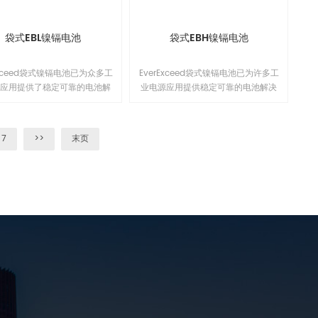
，而且还可以用作恒流或恒压的
电源连接直流负载使用。触摸屏
的支持远程监控功能，可以在同
袋式EBL镍镉电池
袋式EBH镍镉电池
界面管理多台充电机，远程控制
支持电脑端和手机端。1
Exceed袋式镍镉电池已为众多工
EverExceed袋式镍镉电池已为许多工
电应用提供了稳定可靠的电池解
业电源应用提供稳定可靠的电池解决
案。我们的电池可在广泛的温度
方案。 我们的电池可在各种温度下工
内运行，能够抵御电气滥用、冲
作，可防止电气滥用，冲击和振动，
振动，并且只需进行基本维护。
只需要进行基本维护。 这确保了在可
7
>>
末页
了在长达 20 年或更长时间的
以持续20年或更长时间的生命周期内
命期间，总拥有成本（TCO）
的总体拥有成本（TCO）较低。
较低。