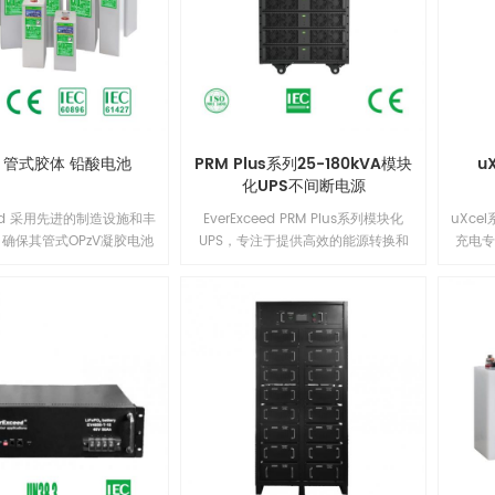
的PID抗性；另外，组件采用了电流分
档工艺，从而有效降低了因失配造成
功率损失，实现系统输出功率最大
化。1
V 管式胶体 铅酸电池
PRM Plus系列25-180kVA模块
u
化UPS不间断电源
ceed 采用先进的制造设施和丰
EverExceed PRM Plus系列模块化
uXc
确保其管式OPzV凝胶电池
UPS，专注于提供高效的能源转换和
充电
的性能、安全性、卓越的电
扩展能力。通过灵活的架构，该解决
池与碱
值。每个电芯都经过100%
方案提供可靠的电源备份，并可根据
用稳
EverExceed 管式OPzV
需求增长进行扩展。它的强大性能保
达22
于浮充或深循环（1500次
证了不间断的供电，非常适用于数据
级高
务，在20℃使用环境下的设
中心和对电力稳定性要求高的应用场
品质
0年。EverExceed 管式
景。
采用高
池在20°C下可存放长达2年也
缘等
无需补充电。1
率饼
运行稳
有恒
等充