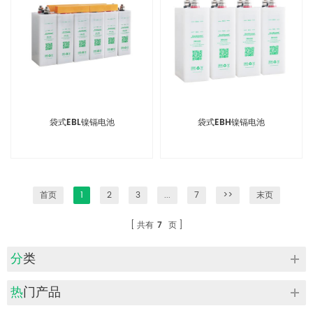
袋式EBL镍镉电池
袋式EBH镍镉电池
首页
1
2
3
...
7
>>
末页
共有
7
页
分类
热门产品