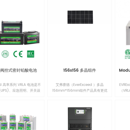
列阀控式密封铅酸电池
156x156 多晶组件
Mod
eed 高率系列 VRLA 电池是不
艾弗赛德（EverExceed ）多晶
EVR
(UPS)、应急照明、开关设
156mm*156mm组件产品具有更优
（VR
及其他需要高率应急电池备
异的低辐照性能，更低的年功率衰
MTS
的理想电源解决方案。我们
减，并提升了组件在系统端长期的可
开关
队将市场需求与设计优化、
靠性能。多晶156mm*156mm组
份电
选择和最先进的制造工艺相
件，具有出众的电池技术和领先的制
AGM
当今的应用生产最具成本效
造工艺，改进的电池工艺与精选的封
焊接/
的电池解决方案。1
装材料使得EverExceed组件拥有良好
安全