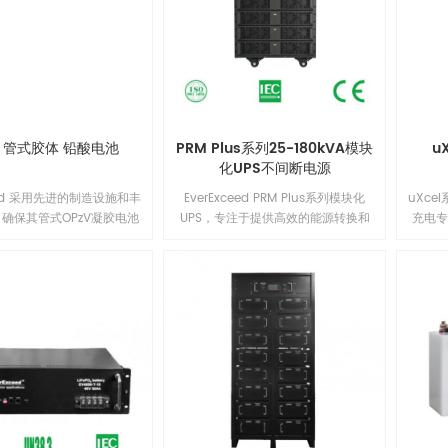
的PID抗性；另外，组件采用了电流分
档工艺，从而有效降低了因失配造成
功率损失，实现系统输出功率最大
化。1
V 管式胶体 铅酸电池
PRM Plus系列25-180kVA模块
u
化UPS不间断电源
ceed 采用先进的制造设施和丰
EverExceed PRM Plus系列模块化
uXc
确保其管式OPzV凝胶电池
UPS，专注于提供高效的能源转换和
充电
的性能、安全性、卓越的电
扩展能力。通过灵活的架构，该解决
池与碱
值。每个电芯都经过100%
方案提供可靠的电源备份，并可根据
用稳
EverExceed 管式OPzV
需求增长进行扩展。它的强大性能保
达22
于浮充或深循环（1500次
证了不间断的供电，非常适用于数据
级高
务，在20℃使用环境下的设
中心和对电力稳定性要求高的应用场
品质
0年。EverExceed 管式
景。
采用高
池在20°C下可存放长达2年也
缘等
无需补充电。1
率饼
运行稳
有恒
等充