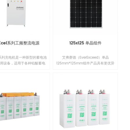
的PID抗性；另外，组件采用了电流分
档工艺，从而有效降低了因失配造成
功率损失，实现系统输出功率最大
化。1
Xcel系列工频整流电源
125x125 单晶组件
el系列充电机是一种新型的蓄电池
艾弗赛德（EverExceed）单晶
专用设备，适用于各种铅酸蓄电
125mm*125mm组件产品具有更优异
性蓄电池的充电。 本充电机采
的低辐照性能，更低的年功率衰减，
固的相控整流技术，最高功率可
并提升了组件在系统端长期的可靠性
0kW。充电控制器采用32位工业
能。单晶125mm*125mm电池片面积
性能微处理器，高度数字化军工
小，可组串成多个不同功率的组件，
设计，此设备的重要部件变压器
让客户得到更多合适的选择。组件组
强度漆包线，耐高温达到H级绝
件具有出众的电池技术和领先的制造
级，功率部件采用铝型材和大功
工艺，改进的电池工艺与精选的封装
式可控硅原件。产品性能优越，
材料使得EverExceed组件拥有良好的
定可靠。 uXcel系列充电机具
PID抗性；另外，组件采用了电流分档
流，恒压，恒压限流，恒流限压
工艺，从而有效降低了因失配造成功
电功能，它不仅可以用作电池充
率损失，实现系统输出功率最大化。1