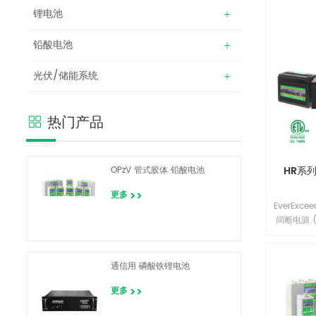
锂电池
铅酸电池
光伏/储能系统
热门产品
HR系
OPzV 管式胶体 铅酸电池
更多
EverExc
间断电源 
备、电信
用的应用
的开发团
通信用 磷酸铁锂电池
精密组件
结合，为
更多
益