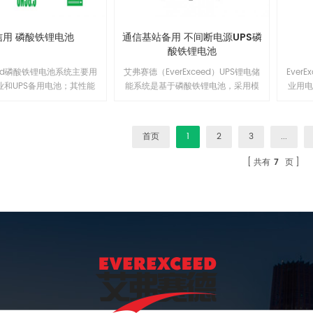
电机
直流
版本
信用 磷酸铁锂电池
通信基站备用 不间断电源UPS磷
一个
酸铁锂电池
ceed磷酸铁锂电池系统主要用
艾弗赛德（EverExceed）UPS锂电储
Ever
业和UPS备用电池；其性能
能系统是基于磷酸铁锂电池，采用模
业用
备用锂离子电池组电信标准
块串联设计的储能系统。通过可靠的
决方
的要求，采用柔性塑料薄膜
BMS系统和高性能均衡技术，整个系
范围
硬质包装的磷酸铁锂电池结
统具备配置灵活，可靠性高等特点。
击和
首页
1
2
3
...
可满足通信备用电池对电信
产品广泛应用于UPS电源系统、数据
这确保
高的要求。 EV48XX-T系
机房、分布式能源、电网储能等需要
使用寿
共有
7
页
锂电池系统是一款针对通信
高电压平台电池的应用场景。1
计的备电型产品，配备高性
S对电芯进行有效管理，与传
比具有更广泛的性能及可靠
性。1