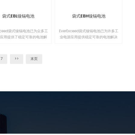
，而且还可以用作恒流或恒压的
电源连接直流负载使用。触摸屏
的支持远程监控功能，可以在同
袋式EBL镍镉电池
袋式EBH镍镉电池
界面管理多台充电机，远程控制
支持电脑端和手机端。1
Exceed袋式镍镉电池已为众多工
EverExceed袋式镍镉电池已为许多工
电应用提供了稳定可靠的电池解
业电源应用提供稳定可靠的电池解决
案。我们的电池可在广泛的温度
方案。 我们的电池可在各种温度下工
内运行，能够抵御电气滥用、冲
作，可防止电气滥用，冲击和振动，
振动，并且只需进行基本维护。
只需要进行基本维护。 这确保了在可
7
>>
末页
了在长达 20 年或更长时间的
以持续20年或更长时间的生命周期内
命期间，总拥有成本（TCO）
的总体拥有成本（TCO）较低。
较低。