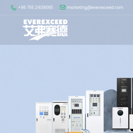
+86 755 21638065
marketing@everexceed.com