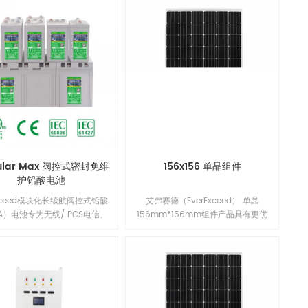
ular Max 阀控式密封免维
156x156 单晶组件
护铅酸电池
Exceed模块化长续航阀控式铅酸
艾弗赛德（EverExceed） 单晶
LA）电池专为无线/ PCS电信、
156mm*156mm组件产品具有更优
Os、公共事业单位、公用设施、
异的低辐照性能，更低的年功率衰
设备和控制应用的长时间备用备
减，并提升了组件在系统端长期的可
源需求而设计。我们的先进技术
靠性能。单晶156mm*156mm组
吸收电解液技术结合厚正极板和
件，具有出众的电池技术和领先的制
环氧双端子密封确保可靠性能、
造工艺，改进的电池工艺与精选的封
性、卓越的电池寿命和价值。1
装材料使得EverExceed组件拥有良好