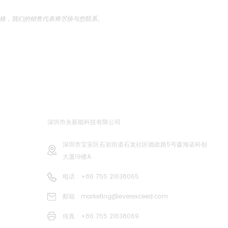
写表格，我们的销售代表将尽快与您联系。
联系我们
深圳市永新能科技有限公司
深圳市宝安区石岩街道石龙社区德政路5号森海诺科创
大厦19楼A
电话 :
+86 755 21638065
邮箱 :
marketing@everexceed.com
传真 : +86 755 21638069