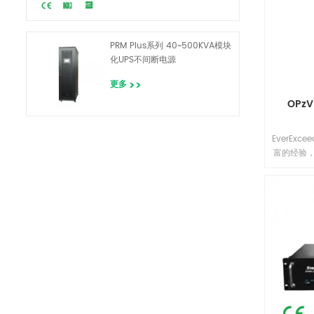
PRM Plus系列 40~500KVA模块
化UPS不间断电源
更多
OPz
EverEx
富的经验，
具有可靠
池寿命和价
的工厂测试。
电池可用
80%）服
计寿命为2
OPzV电