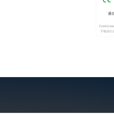
通
EverEx
于电信行
符合电信
技术报告
或铝合金
构包装，
部门越来越
列磷酸铁
应用而设
能的BM
统电池相