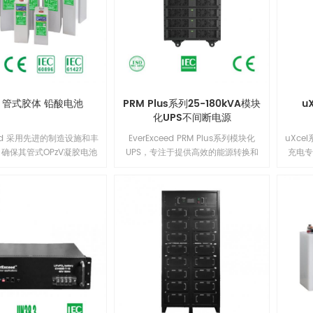
的PID抗性；另外，组件采用了电流分
档工艺，从而有效降低了因失配造成
功率损失，实现系统输出功率最大
化。1
V 管式胶体 铅酸电池
PRM Plus系列25-180kVA模块
u
化UPS不间断电源
ceed 采用先进的制造设施和丰
EverExceed PRM Plus系列模块化
uXc
确保其管式OPzV凝胶电池
UPS，专注于提供高效的能源转换和
充电
的性能、安全性、卓越的电
扩展能力。通过灵活的架构，该解决
池与碱
值。每个电芯都经过100%
方案提供可靠的电源备份，并可根据
用稳
EverExceed 管式OPzV
需求增长进行扩展。它的强大性能保
达22
于浮充或深循环（1500次
证了不间断的供电，非常适用于数据
级高
务，在20℃使用环境下的设
中心和对电力稳定性要求高的应用场
品质
0年。EverExceed 管式
景。
采用高
池在20°C下可存放长达2年也
缘等
无需补充电。1
率饼
运行稳
有恒
等充