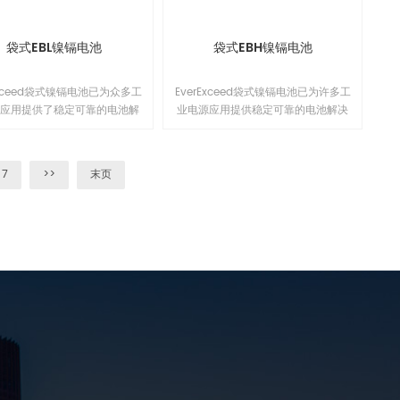
，而且还可以用作恒流或恒压的
电源连接直流负载使用。触摸屏
的支持远程监控功能，可以在同
袋式EBL镍镉电池
袋式EBH镍镉电池
界面管理多台充电机，远程控制
支持电脑端和手机端。1
Exceed袋式镍镉电池已为众多工
EverExceed袋式镍镉电池已为许多工
电应用提供了稳定可靠的电池解
业电源应用提供稳定可靠的电池解决
案。我们的电池可在广泛的温度
方案。 我们的电池可在各种温度下工
内运行，能够抵御电气滥用、冲
作，可防止电气滥用，冲击和振动，
振动，并且只需进行基本维护。
只需要进行基本维护。 这确保了在可
7
>>
末页
了在长达 20 年或更长时间的
以持续20年或更长时间的生命周期内
命期间，总拥有成本（TCO）
的总体拥有成本（TCO）较低。
较低。