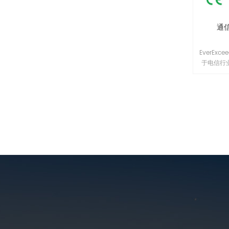
通
EverEx
于电信行
符合电信
技术报告
或铝合金
构包装，
部门越来越
列磷酸铁
应用而设
能的BM
统电池相