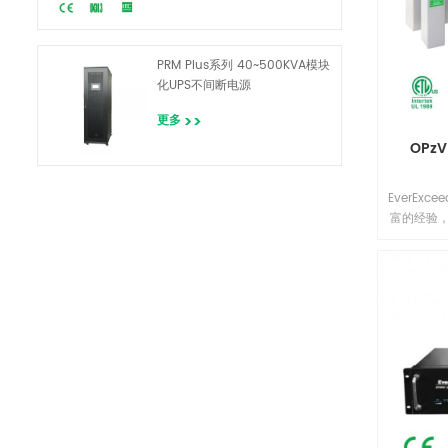
PRM Plus系列 40~500KVA模块
化UPS不间断电源
更多
OPz
EverEx
富的经验，
具有可靠
池寿命和价
的工厂测试。
电池可用
80%）服
计寿命为2
OPzV电