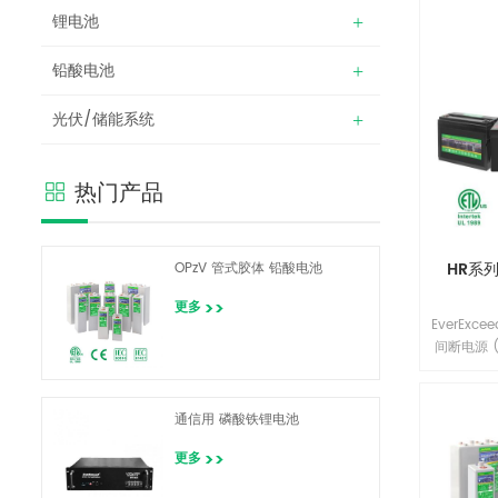
锂电池
铅酸电池
光伏/储能系统
热门产品
HR系
OPzV 管式胶体 铅酸电池
更多
EverExc
间断电源 
备、电信
用的应用
的开发团
通信用 磷酸铁锂电池
精密组件
结合，为
更多
益