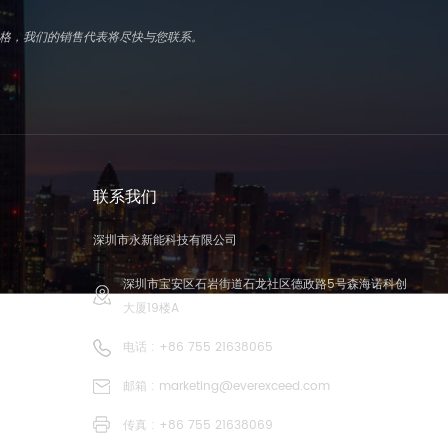
写表格，我们的销售代表将尽快与您联系。
联系我们
深圳市永新能科技有限公司
深圳市宝安区石岩街道石龙社区德政路5号森海诺科创
大厦19楼A
电话 :
+86 755 21638065
邮箱 :
marketing@everexceed.com
传真 : +86 755 21638069