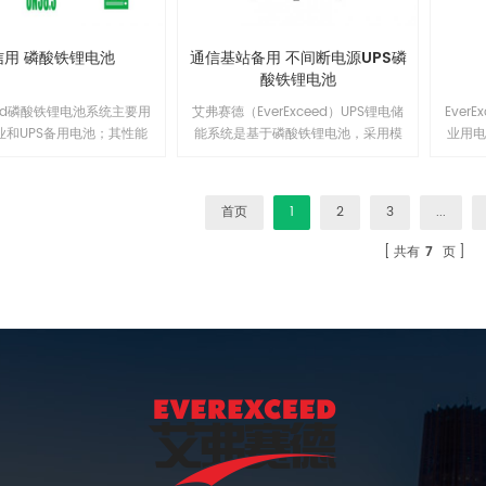
电机
直流
版本
信用 磷酸铁锂电池
通信基站备用 不间断电源UPS磷
一个
酸铁锂电池
ceed磷酸铁锂电池系统主要用
艾弗赛德（EverExceed）UPS锂电储
Ever
业和UPS备用电池；其性能
能系统是基于磷酸铁锂电池，采用模
业用
备用锂离子电池组电信标准
块串联设计的储能系统。通过可靠的
决方
的要求，采用柔性塑料薄膜
BMS系统和高性能均衡技术，整个系
范围
硬质包装的磷酸铁锂电池结
统具备配置灵活，可靠性高等特点。
击和
首页
1
2
3
...
可满足通信备用电池对电信
产品广泛应用于UPS电源系统、数据
这确保
高的要求。 EV48XX-T系
机房、分布式能源、电网储能等需要
使用寿
共有
7
页
锂电池系统是一款针对通信
高电压平台电池的应用场景。1
计的备电型产品，配备高性
S对电芯进行有效管理，与传
比具有更广泛的性能及可靠
性。1