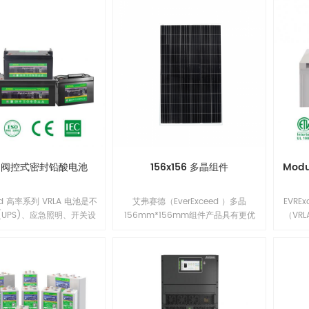
列阀控式密封铅酸电池
156x156 多晶组件
Mod
eed 高率系列 VRLA 电池是不
艾弗赛德（EverExceed ）多晶
EVR
(UPS)、应急照明、开关设
156mm*156mm组件产品具有更优
（VR
及其他需要高率应急电池备
异的低辐照性能，更低的年功率衰
MTS
的理想电源解决方案。我们
减，并提升了组件在系统端长期的可
开关
队将市场需求与设计优化、
靠性能。多晶156mm*156mm组
份电
选择和最先进的制造工艺相
件，具有出众的电池技术和领先的制
AGM
当今的应用生产最具成本效
造工艺，改进的电池工艺与精选的封
焊接/
的电池解决方案。1
装材料使得EverExceed组件拥有良好
安全