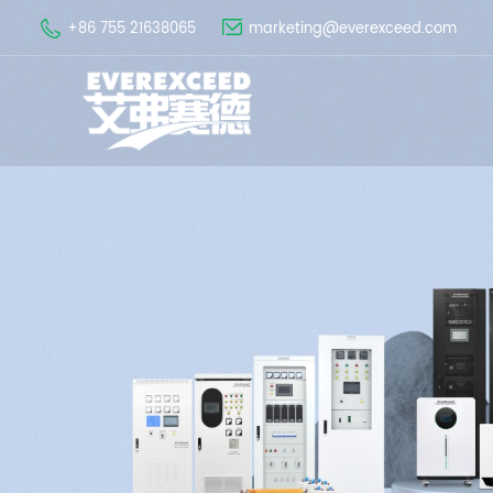
+86 755 21638065
marketing@everexceed.com