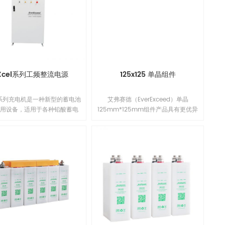
的PID抗性；另外，组件采用了电流分
档工艺，从而有效降低了因失配造成
功率损失，实现系统输出功率最大
化。1
Xcel系列工频整流电源
125x125 单晶组件
el系列充电机是一种新型的蓄电池
艾弗赛德（EverExceed）单晶
专用设备，适用于各种铅酸蓄电
125mm*125mm组件产品具有更优异
性蓄电池的充电。 本充电机采
的低辐照性能，更低的年功率衰减，
固的相控整流技术，最高功率可
并提升了组件在系统端长期的可靠性
0kW。充电控制器采用32位工业
能。单晶125mm*125mm电池片面积
性能微处理器，高度数字化军工
小，可组串成多个不同功率的组件，
设计，此设备的重要部件变压器
让客户得到更多合适的选择。组件组
强度漆包线，耐高温达到H级绝
件具有出众的电池技术和领先的制造
级，功率部件采用铝型材和大功
工艺，改进的电池工艺与精选的封装
式可控硅原件。产品性能优越，
材料使得EverExceed组件拥有良好的
定可靠。 uXcel系列充电机具
PID抗性；另外，组件采用了电流分档
流，恒压，恒压限流，恒流限压
工艺，从而有效降低了因失配造成功
电功能，它不仅可以用作电池充
率损失，实现系统输出功率最大化。1