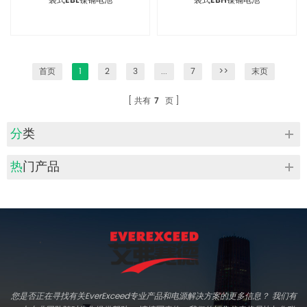
袋式EBL镍镉电池
袋式EBH镍镉电池
首页
1
2
3
...
7
>>
末页
共有
7
页
分类
热门产品
您是否正在寻找有关EverExceed专业产品和电源解决方案的更多信息？ 我们有