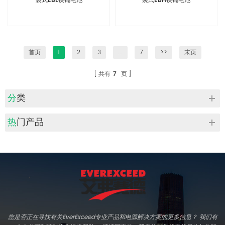
袋式EBL镍镉电池
袋式EBH镍镉电池
首页
1
2
3
...
7
>>
末页
共有
7
页
分类
热门产品
您是否正在寻找有关EverExceed专业产品和电源解决方案的更多信息？ 我们有