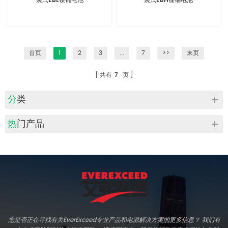
袋式EBL镍镉电池
袋式EBH镍镉电池
首页
1
2
3
...
7
>>
末页
共有
7
页
分类
热门产品
您是否正在寻找有关EverExceed专业产品和电源解决方案的更多信息？ 我们有