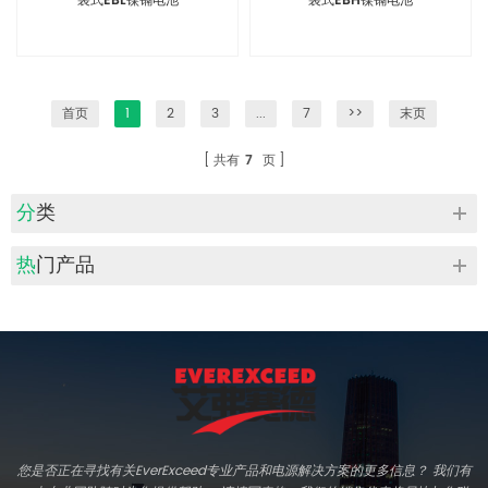
袋式EBL镍镉电池
袋式EBH镍镉电池
首页
1
2
3
...
7
>>
末页
共有
7
页
分类
热门产品
您是否正在寻找有关EverExceed专业产品和电源解决方案的更多信息？ 我们有