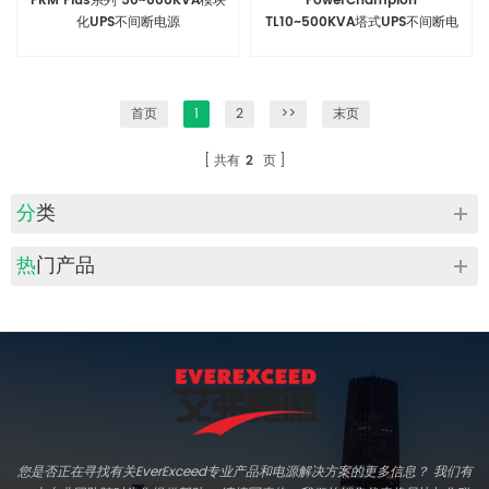
PRM Plus系列 50~600KVA模块
PowerChampion
化UPS不间断电源
TL10~500KVA塔式UPS不间断电
源
首页
1
2
>>
末页
共有
2
页
分类
热门产品
您是否正在寻找有关EverExceed专业产品和电源解决方案的更多信息？ 我们有